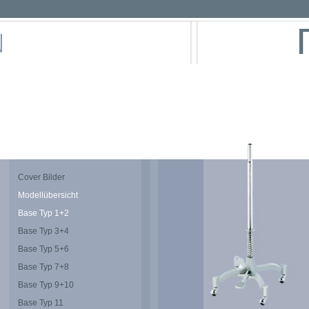
Cover Bilder
Modellübersicht
Base Typ 1+2
Base Typ 3+4
Base Typ 5+6
Base Typ 7+8
Base Typ 9+10
Base Typ 11