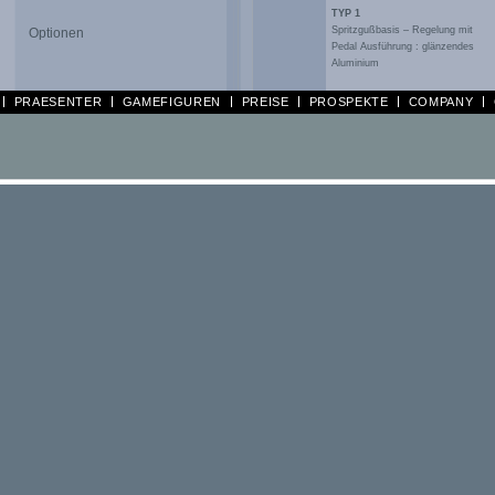
TYP 1
Spritzgußbasis – Regelung mit
Optionen
Pedal Ausführung : glänzendes
Aluminium
PRAESENTER
GAMEFIGUREN
PREISE
PROSPEKTE
COMPANY