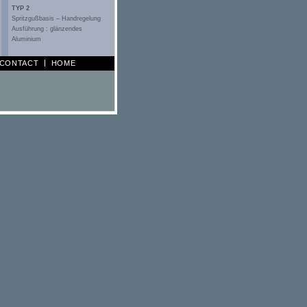
TYP 2
Spritzgußbasis – Handregelung
Ausführung : glänzendes
Aluminium
CONTACT
HOME